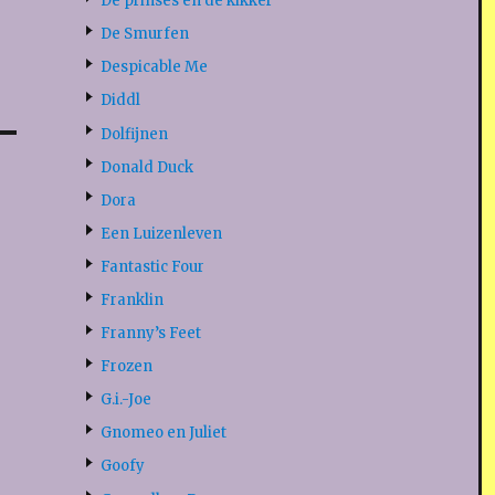
De prinses en de kikker
De Smurfen
Despicable Me
Diddl
Dolfijnen
Donald Duck
Dora
Een Luizenleven
Fantastic Four
Franklin
Franny’s Feet
Frozen
G.i.-Joe
Gnomeo en Juliet
Goofy