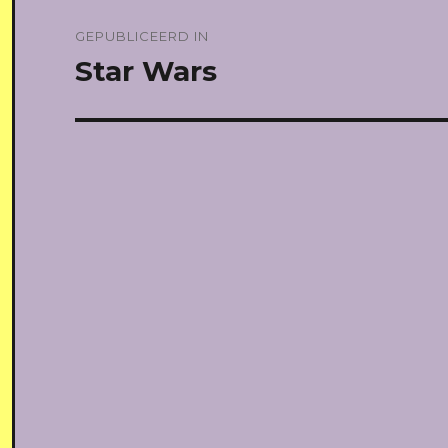
Bericht
GEPUBLICEERD IN
navigatie
Star Wars