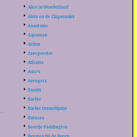
Alice in Wonderland
Alvin en de Chipmunks
Anastasia
Aquaman
Arthur
Assepoester
Atlantis
Auto’s
Avengers
Bambi
Barbie
Barbie Duimelijntje
Batman
Beertje Paddington
Beesten bij de Buren