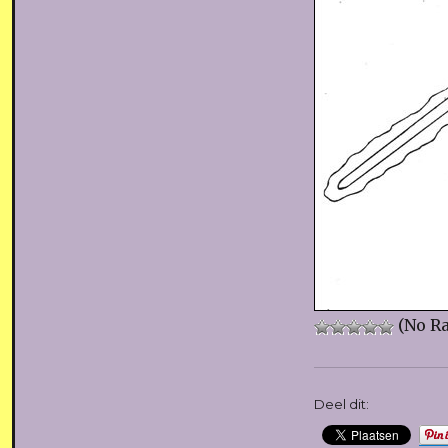
(No Ra
Deel dit: