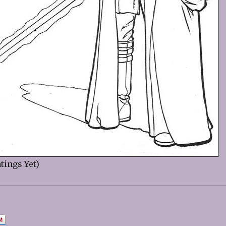
tings Yet)