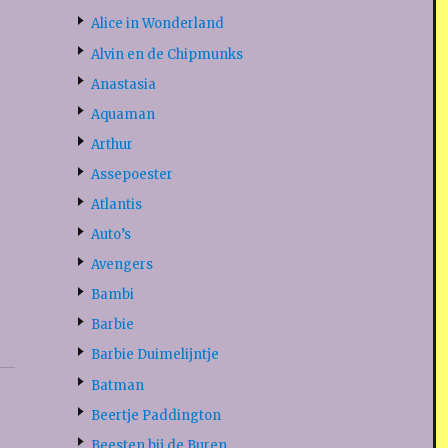
Alice in Wonderland
Alvin en de Chipmunks
Anastasia
Aquaman
Arthur
Assepoester
Atlantis
Auto’s
Avengers
Bambi
Barbie
Barbie Duimelijntje
Batman
Beertje Paddington
Beesten bij de Buren