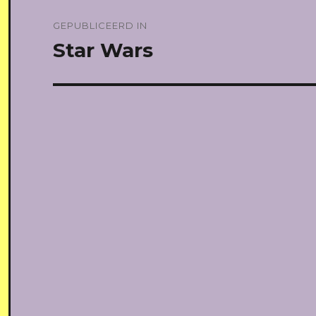
Bericht
GEPUBLICEERD IN
navigatie
Star Wars