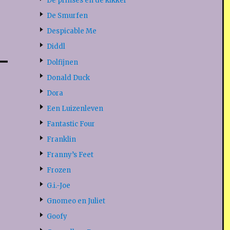
De prinses en de kikker
De Smurfen
Despicable Me
Diddl
Dolfijnen
Donald Duck
Dora
Een Luizenleven
Fantastic Four
Franklin
Franny’s Feet
Frozen
G.i.-Joe
Gnomeo en Juliet
Goofy