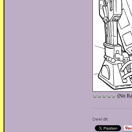
(No Ra
Deel dit: