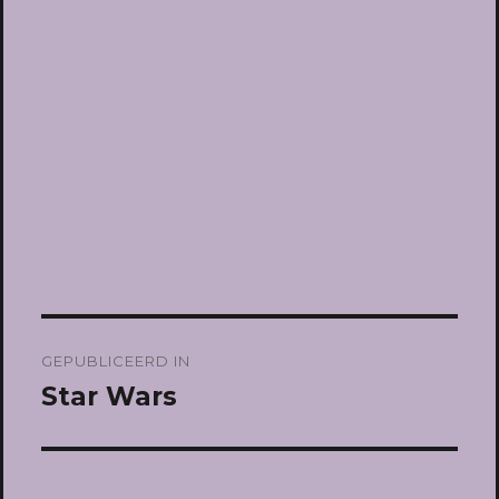
Bericht
GEPUBLICEERD IN
navigatie
Star Wars