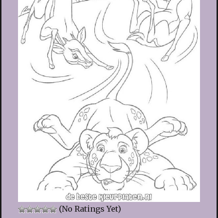
(No Ratings Yet)