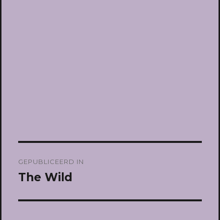
Bericht
GEPUBLICEERD IN
navigatie
The Wild