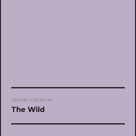
Bericht
GEPUBLICEERD IN
navigatie
The Wild