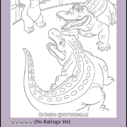
(No Ratings Yet)