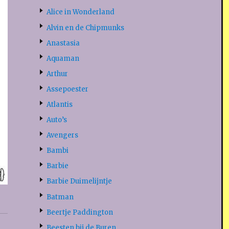
Alice in Wonderland
Alvin en de Chipmunks
Anastasia
Aquaman
Arthur
Assepoester
Atlantis
Auto’s
Avengers
Bambi
Barbie
Barbie Duimelijntje
Batman
Beertje Paddington
Beesten bij de Buren