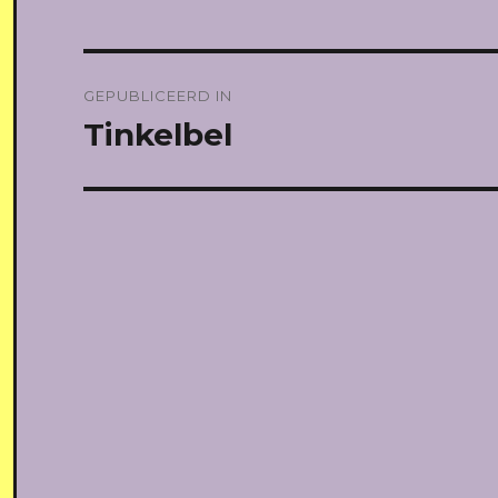
Bericht
GEPUBLICEERD IN
navigatie
Tinkelbel