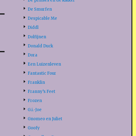
De prinses en de kikker
De Smurfen
Despicable Me
Diddl
Dolfijnen
Donald Duck
Dora
Een Luizenleven
Fantastic Four
Franklin
Franny’s Feet
Frozen
G.i.-Joe
Gnomeo en Juliet
Goofy