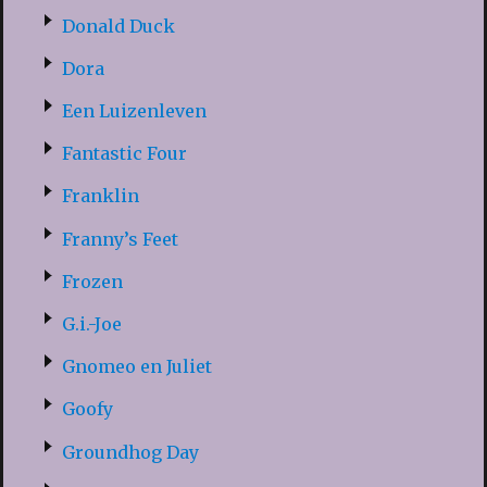
Donald Duck
Dora
Een Luizenleven
Fantastic Four
Franklin
Franny’s Feet
Frozen
G.i.-Joe
Gnomeo en Juliet
Goofy
Groundhog Day