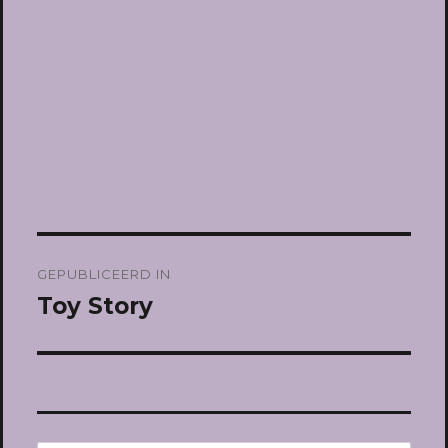
Bericht
GEPUBLICEERD IN
navigatie
Toy Story