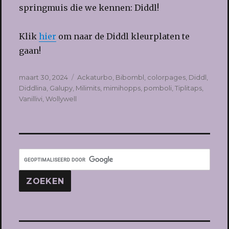
springmuis die we kennen: Diddl!
Klik
hier
om naar de Diddl kleurplaten te
gaan!
Geplaatst
Tags
maart 30, 2024
Ackaturbo
,
Bibombl
,
colorpages
,
Diddl
,
op
Diddlina
,
Galupy
,
Milimits
,
mimihopps
,
pomboli
,
Tiplitaps
,
Vanillivi
,
Wollywell