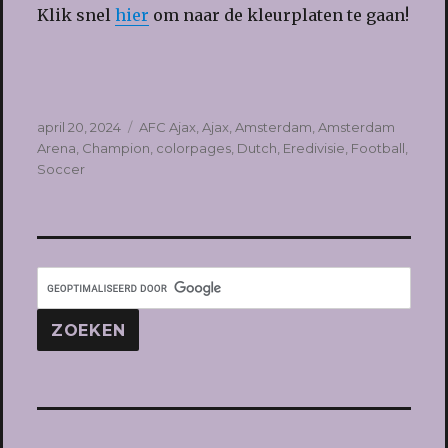
Klik snel
hier
om naar de kleurplaten te gaan!
Geplaatst
Tags
april 20, 2024
AFC Ajax
,
Ajax
,
Amsterdam
,
Amsterdam
op
Arena
,
Champion
,
colorpages
,
Dutch
,
Eredivisie
,
Football
,
Soccer