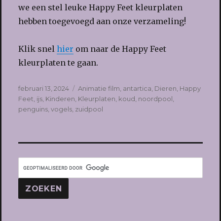
we een stel leuke Happy Feet kleurplaten
hebben toegevoegd aan onze verzameling!
Klik snel
hier
om naar de Happy Feet
kleurplaten te gaan.
Geplaatst
Tags
februari 13, 2024
Animatie film
,
antartica
,
Dieren
,
Happy
op
Feet
,
ijs
,
Kinderen
,
Kleurplaten
,
koud
,
noordpool
,
penguins
,
vogels
,
zuidpool