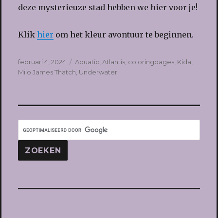
deze mysterieuze stad hebben we hier voor je!
Klik
hier
om het kleur avontuur te beginnen.
Geplaatst
Tags
februari 4, 2024
Aquatic
,
Atlantis
,
coloringpages
,
Kida
,
op
Milo James Thatch
,
Underwater