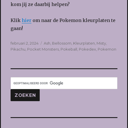
kom jij ze daarbij helpen?
Klik
hier
om naar de Pokemon kleurplaten te
gaan!
Geplaatst
Tags
februari 2, 2024
Ash
,
Bellossom
,
Kleurplaten
,
Misty
,
op
Pikachu
,
Pocket Monsters
,
Pokeball
,
Pokedex
,
Pokemon