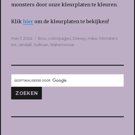
monsters door onze kleurplaten te kleuren.
Klik
hier
om de kleurplaten te bekijken!
Geplaatst
Tags
mei 7, 2024
Boo
,
colorpages
,
Disney
,
mike
,
Monsters
op
Inc
,
randall
,
Sullivan
,
Waternoose