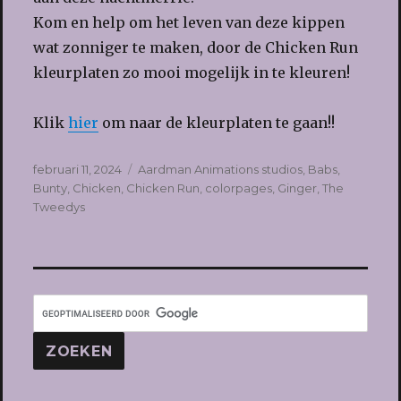
Kom en help om het leven van deze kippen
wat zonniger te maken, door de Chicken Run
kleurplaten zo mooi mogelijk in te kleuren!
Klik
hier
om naar de kleurplaten te gaan!!
Geplaatst
Tags
februari 11, 2024
Aardman Animations studios
,
Babs
,
op
Bunty
,
Chicken
,
Chicken Run
,
colorpages
,
Ginger
,
The
Tweedys