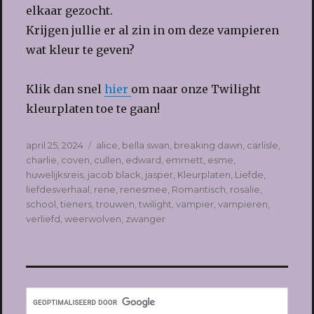
elkaar gezocht.
Krijgen jullie er al zin in om deze vampieren
wat kleur te geven?
Klik dan snel
hier
om naar onze Twilight
kleurplaten toe te gaan!
Geplaatst
Tags
april 25, 2024
alice
,
bella swan
,
breaking dawn
,
carlisle
,
op
charlie
,
coven
,
cullen
,
edward
,
emmett
,
esme
,
huwelijksreis
,
jacob black
,
jasper
,
Kleurplaten
,
Liefde
,
liefdesverhaal
,
rene
,
renesmee
,
Romantisch
,
rosalie
,
school
,
tieners
,
trouwen
,
twilight
,
vampier
,
vampieren
,
verliefd
,
weerwolven
,
zwanger