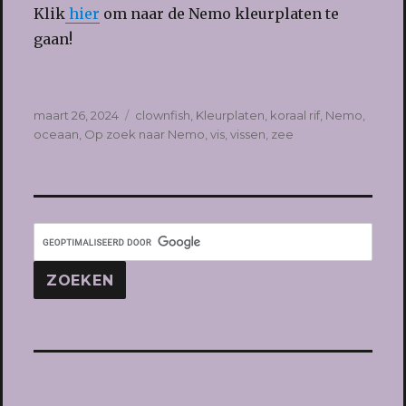
Klik
hier
om naar de Nemo kleurplaten te
gaan!
Geplaatst
Tags
maart 26, 2024
clownfish
,
Kleurplaten
,
koraal rif
,
Nemo
,
op
oceaan
,
Op zoek naar Nemo
,
vis
,
vissen
,
zee