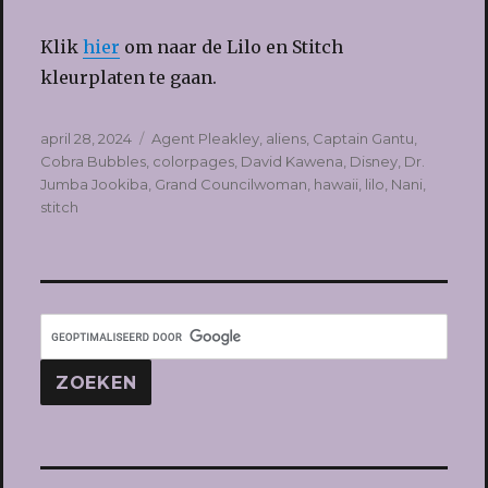
Klik
hier
om naar de Lilo en Stitch
kleurplaten te gaan.
Geplaatst
Tags
april 28, 2024
Agent Pleakley
,
aliens
,
Captain Gantu
,
op
Cobra Bubbles
,
colorpages
,
David Kawena
,
Disney
,
Dr.
Jumba Jookiba
,
Grand Councilwoman
,
hawaii
,
lilo
,
Nani
,
stitch