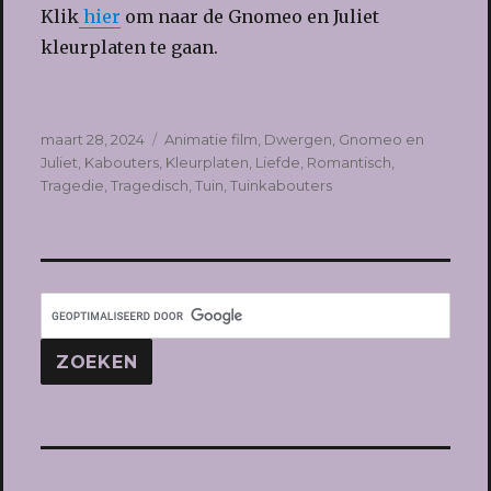
Klik
hier
om naar de Gnomeo en Juliet
kleurplaten te gaan.
Geplaatst
Tags
maart 28, 2024
Animatie film
,
Dwergen
,
Gnomeo en
op
Juliet
,
Kabouters
,
Kleurplaten
,
Liefde
,
Romantisch
,
Tragedie
,
Tragedisch
,
Tuin
,
Tuinkabouters