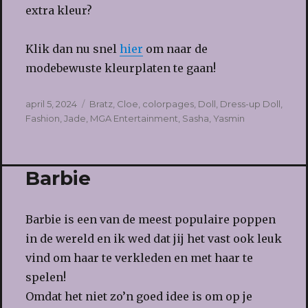
extra kleur?
Klik dan nu snel
hier
om naar de
modebewuste kleurplaten te gaan!
Geplaatst
Tags
april 5, 2024
Bratz
,
Cloe
,
colorpages
,
Doll
,
Dress-up Doll
,
op
Fashion
,
Jade
,
MGA Entertainment
,
Sasha
,
Yasmin
Barbie
Barbie is een van de meest populaire poppen
in de wereld en ik wed dat jij het vast ook leuk
vind om haar te verkleden en met haar te
spelen!
Omdat het niet zo’n goed idee is om op je