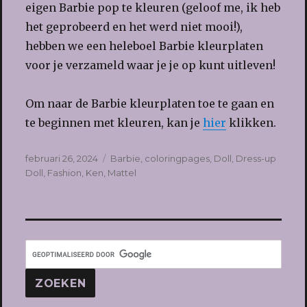
eigen Barbie pop te kleuren (geloof me, ik heb
het geprobeerd en het werd niet mooi!),
hebben we een heleboel Barbie kleurplaten
voor je verzameld waar je je op kunt uitleven!
Om naar de Barbie kleurplaten toe te gaan en
te beginnen met kleuren, kan je
hier
klikken.
Geplaatst
Tags
februari 26, 2024
Barbie
,
coloringpages
,
Doll
,
Dress-up
op
Doll
,
Fashion
,
Ken
,
Mattel