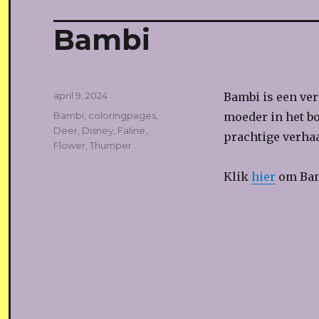
Bambi
Geplaatst
april 9, 2024
Bambi is een ve
op
Tags
Bambi
,
coloringpages
,
moeder in het bo
Deer
,
Disney
,
Faline
,
prachtige verhaa
Flower
,
Thumper
Klik
hier
om Bamb