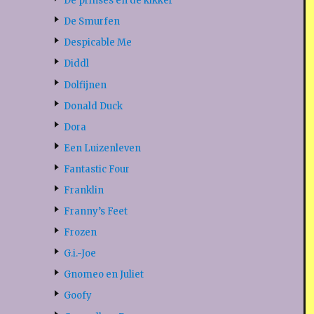
De prinses en de kikker
De Smurfen
Despicable Me
Diddl
Dolfijnen
Donald Duck
Dora
Een Luizenleven
Fantastic Four
Franklin
Franny’s Feet
Frozen
G.i.-Joe
Gnomeo en Juliet
Goofy