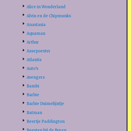
Alice in Wonderland
Alvin en de Chipmunks
Anastasia
Aquaman
Arthur
Assepoester
Atlantis
Auto’s
Avengers
Bambi
Barbie
Barbie Duimelijntje
Batman
Beertje Paddington
Beesten bij de Buren