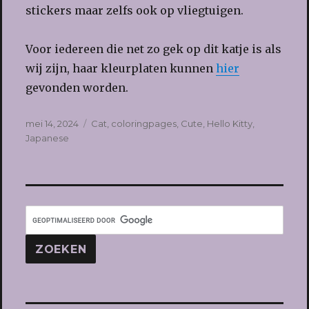
stickers maar zelfs ook op vliegtuigen.
Voor iedereen die net zo gek op dit katje is als
wij zijn, haar kleurplaten kunnen
hier
gevonden worden.
Geplaatst
Tags
mei 14, 2024
Cat
,
coloringpages
,
Cute
,
Hello Kitty
,
op
Japanese