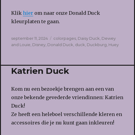
Klik
hier
om naar onze Donald Duck
kleurplaten te gaan.
Geplaatst
Tags
september 11, 2024
colorpages
,
Daisy Duck
,
Dewey
op
and Louie
,
Disney
,
Donald Duck
,
duck
,
Duckburg
,
Huey
Katrien Duck
Kom nu een bezoekje brengen aan een van
onze bekende gevederde vriendinnen: Katrien
Duck!
Ze heeft een heleboel verschillende kleren en
accessoires die je nu kunt gaan inkleuren!