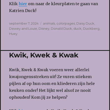
Klik
hier
om naar de kleurplaten te gaan van
Katrien Duck!
Geplaatst
Tags
september 7, 2024
animals
,
colorpages
,
Daisy Duck
,
op
Dewey and Louie
,
Disney
,
Donald Duck
,
duck
,
Duckberg
,
Huey
Kwik, Kwek & Kwak
Kwik, Kwek & Kwak voeren weer allerlei
kwajongensstreken uit! Ze vuren stiekem
pijlen af op hun oom en kliederen zijn hele
keuken onder! Het lijkt wel alsof ze nooit
ophouden! Kom jij ze helpen?