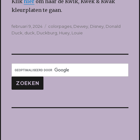
Klik
hier
om naar de Kwik, Kwek & Kwak
kleurplaten te gaan.
Geplaatst
Tags
februari 9, 2024
colorpages
,
Dewey
,
Disney
,
Donald
op
Duck
,
duck
,
Duckburg
,
Huey
,
Louie