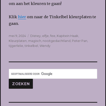
om aan het kleuren te gaan!
Klik
hier
om naar de Tinkelbel kleurplaten te
gaan.
Geplaatst
Tags
mei 9, 2024
Disney
,
elfje
,
fee
,
Kapitein Haak
,
op
Kleurplaten
,
magisch
,
nooitgedachtland
,
Peter Pan
,
tijgerlelie
,
tinkelbel
,
Wendy