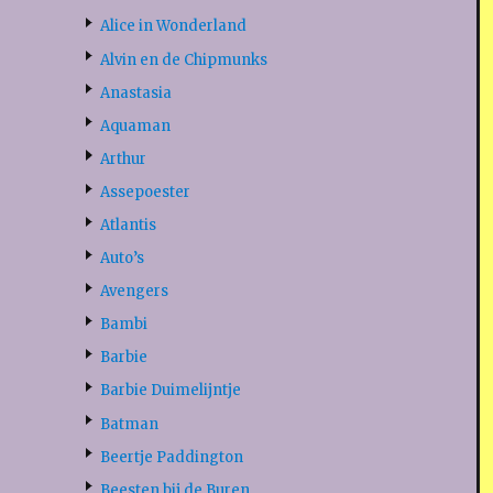
Alice in Wonderland
Alvin en de Chipmunks
Anastasia
Aquaman
Arthur
Assepoester
Atlantis
Auto’s
Avengers
Bambi
Barbie
Barbie Duimelijntje
Batman
Beertje Paddington
Beesten bij de Buren