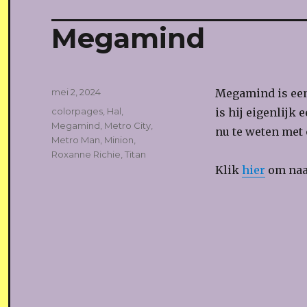
Megamind
Geplaatst
mei 2, 2024
Megamind is een
op
Tags
colorpages
,
Hal
,
is hij eigenlijk
Megamind
,
Metro City
,
nu te weten met
Metro Man
,
Minion
,
Roxanne Richie
,
Titan
Klik
hier
om naar