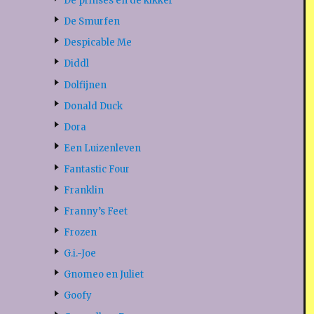
De prinses en de kikker
De Smurfen
Despicable Me
Diddl
Dolfijnen
Donald Duck
Dora
Een Luizenleven
Fantastic Four
Franklin
Franny’s Feet
Frozen
G.i.-Joe
Gnomeo en Juliet
Goofy