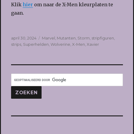
Klik
hier
om naar de X-Men kleurplaten te
gaan.
Geplaatst
Tags
april 30, 2024
Marvel
,
Mutanten
,
Storm
,
stripfiguren
,
op
strips
,
Superhelden
,
Wolverine
,
X-Men
,
Xavier