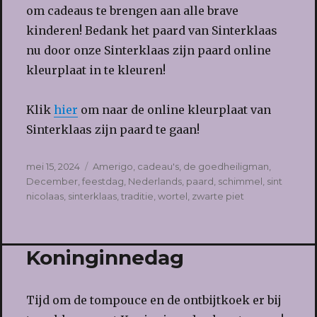
om cadeaus te brengen aan alle brave
kinderen! Bedank het paard van Sinterklaas
nu door onze Sinterklaas zijn paard online
kleurplaat in te kleuren!
Klik
hier
om naar de online kleurplaat van
Sinterklaas zijn paard te gaan!
Geplaatst
Tags
mei 15, 2024
Amerigo
,
cadeau's
,
de goedheiligman
,
op
December
,
feestdag
,
Nederlands
,
paard
,
schimmel
,
sint
nicolaas
,
sinterklaas
,
traditie
,
wortel
,
zwarte piet
Koninginnedag
Tijd om de tompouce en de ontbijtkoek er bij