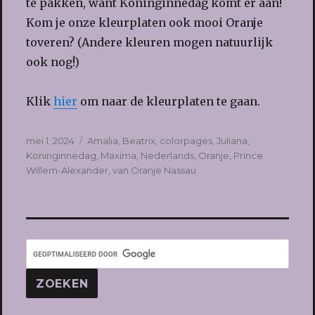
te pakken, want Koninginnedag komt er aan!
Kom je onze kleurplaten ook mooi Oranje
toveren? (Andere kleuren mogen natuurlijk
ook nog!)
Klik
hier
om naar de kleurplaten te gaan.
Geplaatst
Tags
mei 1, 2024
Amalia
,
Beatrix
,
colorpages
,
Juliana
,
op
Koninginnedag
,
Maxima
,
Nederlands
,
Oranje
,
Prince
Willem-Alexander
,
van Oranje Nassau