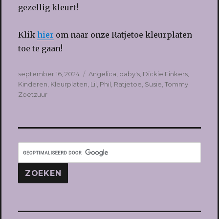
gezellig kleurt!
Klik
hier
om naar onze Ratjetoe kleurplaten
toe te gaan!
Geplaatst
Tags
september 16, 2024
Angelica
,
baby's
,
Dickie Finkers
,
op
Kinderen
,
Kleurplaten
,
Lil
,
Phil
,
Ratjetoe
,
Susie
,
Tommy
Zoetzuur