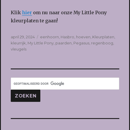
Klik
hier
om nu naar onze My Little Pony
kleurplaten te gaan!
Geplaatst
Tags
april 29, 2024
eenhoorn
,
Hasbro
,
hoeven
,
Kleurplaten
,
op
kleurrijk
,
My Little Pony
,
paarden
,
Pegasus
,
regenboog
,
vleugels