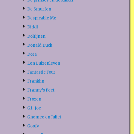
De prinses en de kikker
De Smurfen
Despicable Me
Diddl
Dolfijnen
Donald Duck
Dora
Een Luizenleven
Fantastic Four
Franklin
Franny’s Feet
Frozen
G.i.-Joe
Gnomeo en Juliet
Goofy