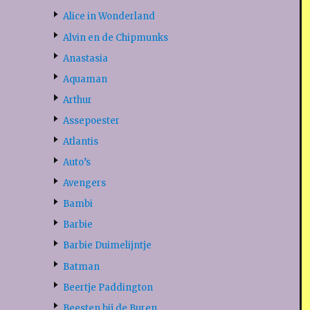
Alice in Wonderland
Alvin en de Chipmunks
Anastasia
Aquaman
Arthur
Assepoester
Atlantis
Auto’s
Avengers
Bambi
Barbie
Barbie Duimelijntje
Batman
Beertje Paddington
Beesten bij de Buren