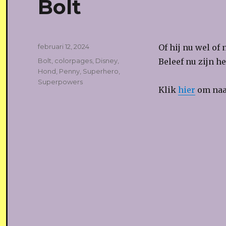
Bolt
Geplaatst
februari 12, 2024
Of hij nu wel of 
op
Tags
Bolt
,
colorpages
,
Disney
,
Beleef nu zijn h
Hond
,
Penny
,
Superhero
,
Superpowers
Klik
hier
om naar