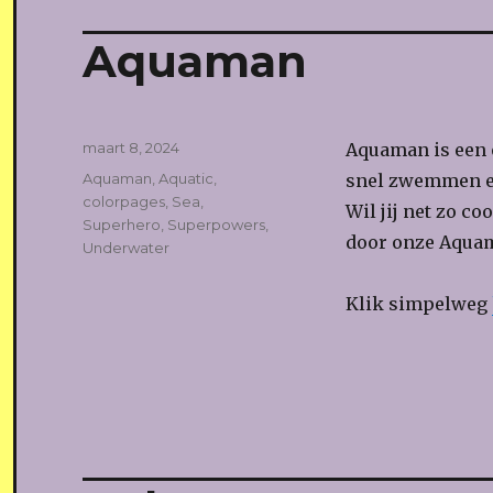
Aquaman
Geplaatst
maart 8, 2024
Aquaman is een 
op
Tags
Aquaman
,
Aquatic
,
snel zwemmen en
colorpages
,
Sea
,
Wil jij net zo c
Superhero
,
Superpowers
,
door onze Aquam
Underwater
Klik simpelweg