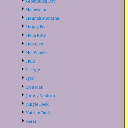
Groundhog Day
Halloween
Hannah Montana
Happy Feet
Hello Kitty
Hercules
Hot Wheels
Hulk
Ice Age
Igor
Iron Man
Jimmy Neutron
Jungle Boek
Katrien Duck
Kerst