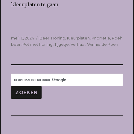
kleurplaten te gaan.
Geplaatst
Tags
mei 16, 2024
Beer
,
Honing
,
Kleurplaten
,
Knorretje
,
Poeh
op
beer
,
Pot met honing
,
Tijgetje
,
Verhaal
,
Winnie de Poeh