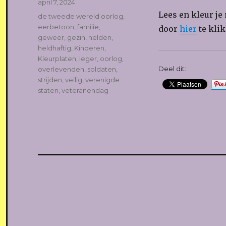
Geplaatst
april 7, 2024
op
Lees en kleur je
Tags
de tweede wereld oorlog
,
eerbetoon
,
familie
,
door
hier
te kli
geweer
,
gezin
,
helden
,
heldhaftig
,
Kinderen
,
Kleurplaten
,
leger
,
oorlog
,
Deel dit:
overlevenden
,
soldaten
,
strijden
,
veilig
,
verenigde
staten
,
veteranendag