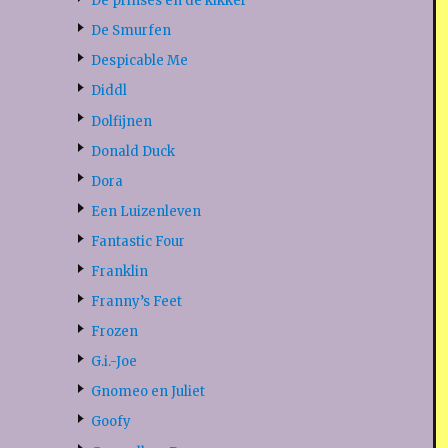
De prinses en de kikker
De Smurfen
Despicable Me
Diddl
Dolfijnen
Donald Duck
Dora
Een Luizenleven
Fantastic Four
Franklin
Franny’s Feet
Frozen
G.i.-Joe
Gnomeo en Juliet
Goofy