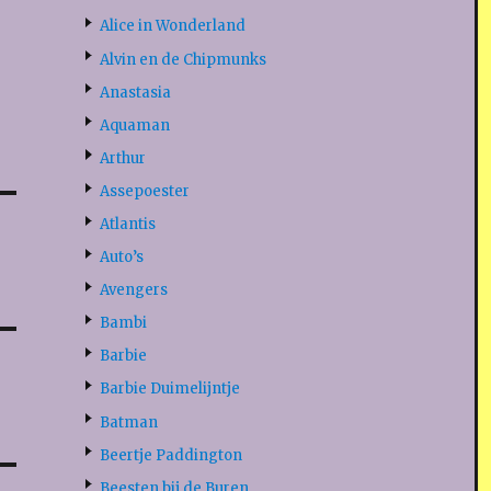
Alice in Wonderland
Alvin en de Chipmunks
Anastasia
Aquaman
Arthur
Assepoester
Atlantis
Auto’s
Avengers
Bambi
Barbie
Barbie Duimelijntje
Batman
Beertje Paddington
Beesten bij de Buren