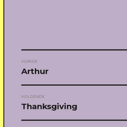
Bericht
VORIGE
navigatie
Arthur
Vorig
bericht:
VOLGENDE
Thanksgiving
Volgend
bericht: