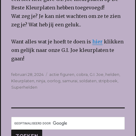
Beste Kleurplaten hebben toegevoegd!
Wat zeg je? Je kan niet wachten om ze te zien
zeg je? Wat heb jij een geluk..
Want alles wat je hoeft te doen is
hier
klikken
om gelijk naar onze G.I. Joe kleurplaten te
gaan!
Geplaatst
Tags
februari 28, 2024
actie figuren
,
cobra
,
G.I. Joe
,
helden
,
op
Kleurplaten
,
ninja
,
oorlog
,
samurai
,
soldaten
,
stripboek
,
Superhelden