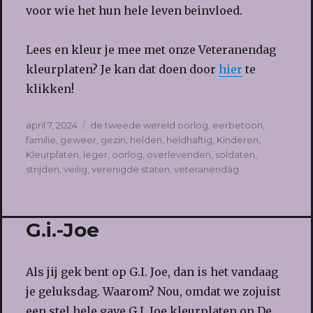
voor wie het hun hele leven beinvloed.
Lees en kleur je mee met onze Veteranendag
kleurplaten? Je kan dat doen door
hier
te
klikken!
Geplaatst
Tags
april 7, 2024
de tweede wereld oorlog
,
eerbetoon
,
op
familie
,
geweer
,
gezin
,
helden
,
heldhaftig
,
Kinderen
,
Kleurplaten
,
leger
,
oorlog
,
overlevenden
,
soldaten
,
strijden
,
veilig
,
verenigde staten
,
veteranendag
G.i.-Joe
Als jij gek bent op G.I. Joe, dan is het vandaag
je geluksdag. Waarom? Nou, omdat we zojuist
een stel hele gave G.I. Joe kleurplaten op De