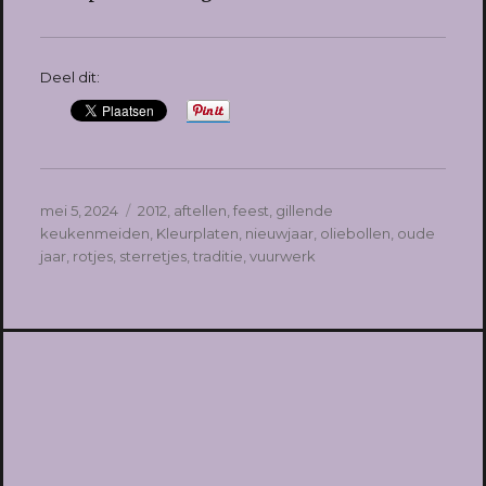
Deel dit:
Geplaatst
Tags
mei 5, 2024
2012
,
aftellen
,
feest
,
gillende
op
keukenmeiden
,
Kleurplaten
,
nieuwjaar
,
oliebollen
,
oude
jaar
,
rotjes
,
sterretjes
,
traditie
,
vuurwerk