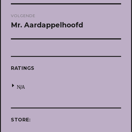
VOLGENDE
Mr. Aardappelhoofd
Volgend
bericht:
RATINGS
N/A
STORE: