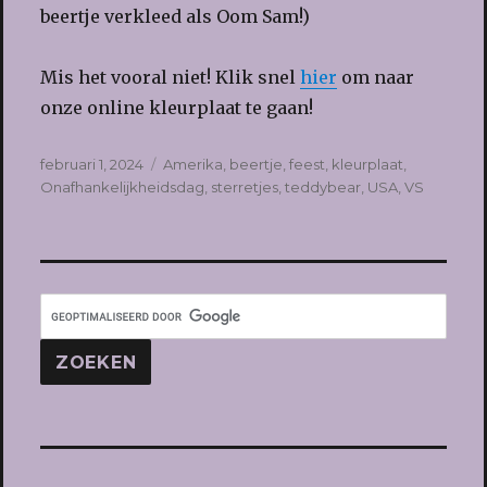
beertje verkleed als Oom Sam!)
Mis het vooral niet! Klik snel
hier
om naar
onze online kleurplaat te gaan!
Geplaatst
Tags
februari 1, 2024
Amerika
,
beertje
,
feest
,
kleurplaat
,
op
Onafhankelijkheidsdag
,
sterretjes
,
teddybear
,
USA
,
VS