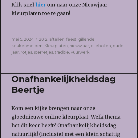
Klik snel
hier
om naar onze Nieuwjaar
kleurplaten toe te gaan!
Geplaatst
Tags
mei 5, 2024
2012
,
aftellen
,
feest
,
gillende
op
keukenmeiden
,
Kleurplaten
,
nieuwjaar
,
oliebollen
,
oude
jaar
,
rotjes
,
sterretjes
,
traditie
,
vuurwerk
Onafhankelijkheidsdag
Beertje
Kom een kijke brengen naar onze
gloednieuwe online kleurplaat! Welk thema
het dit keer heeft? Onafhankelijkheidsdag
natuurlijk! (inclusief met een klein schattig