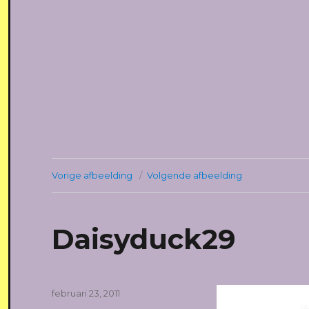
Vorige afbeelding
Volgende afbeelding
Daisyduck29
Geplaatst
februari 23, 2011
op