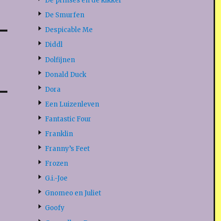
De prinses en de kikker
De Smurfen
Despicable Me
Diddl
Dolfijnen
Donald Duck
Dora
Een Luizenleven
Fantastic Four
Franklin
Franny’s Feet
Frozen
G.i.-Joe
Gnomeo en Juliet
Goofy