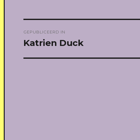
Bericht
GEPUBLICEERD IN
navigatie
Katrien Duck