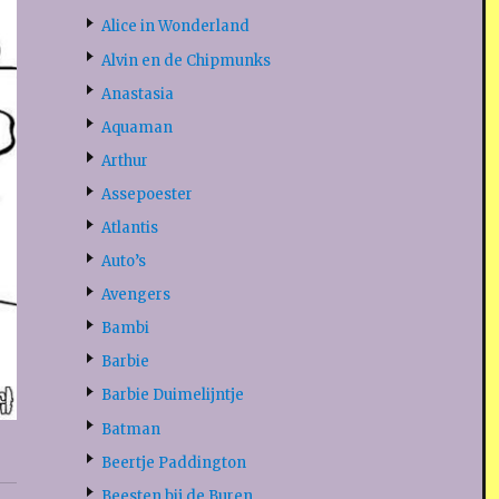
Alice in Wonderland
Alvin en de Chipmunks
Anastasia
Aquaman
Arthur
Assepoester
Atlantis
Auto’s
Avengers
Bambi
Barbie
Barbie Duimelijntje
Batman
Beertje Paddington
Beesten bij de Buren