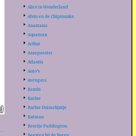
Alice in Wonderland
Alvin en de Chipmunks
Anastasia
Aquaman
Arthur
Assepoester
Atlantis
Auto’s
Avengers
Bambi
Barbie
Barbie Duimelijntje
Batman
Beertje Paddington
Beesten bij de Buren