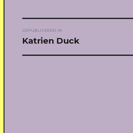
Bericht
GEPUBLICEERD IN
navigatie
Katrien Duck