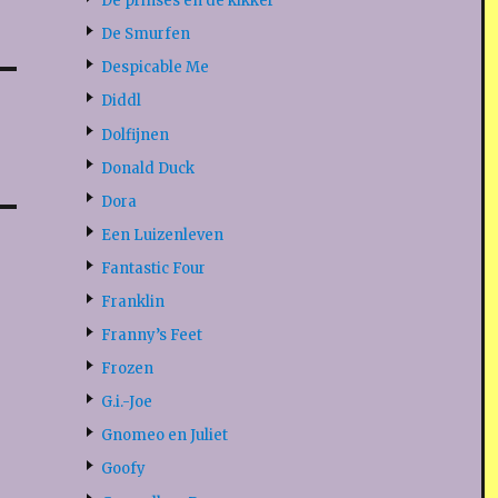
De prinses en de kikker
De Smurfen
Despicable Me
Diddl
Dolfijnen
Donald Duck
Dora
Een Luizenleven
Fantastic Four
Franklin
Franny’s Feet
Frozen
G.i.-Joe
Gnomeo en Juliet
Goofy