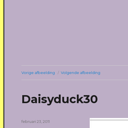
Vorige afbeelding
Volgende afbeelding
Daisyduck30
Geplaatst
februari 23, 2011
op