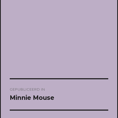
Bericht
GEPUBLICEERD IN
navigatie
Minnie Mouse