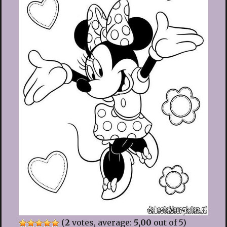
(
2
votes, average:
5,00
out of 5)