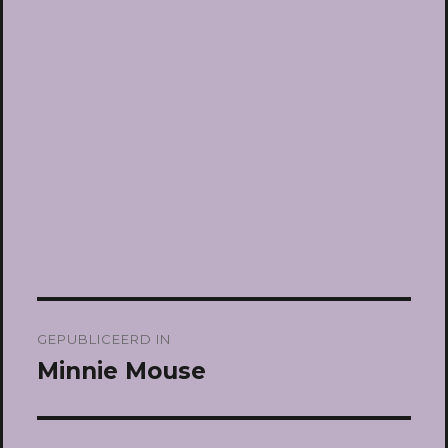
Bericht
GEPUBLICEERD IN
navigatie
Minnie Mouse