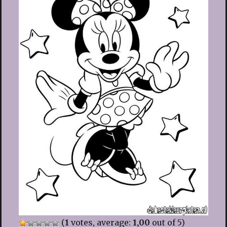
(
1
votes, average:
1,00
out of 5)