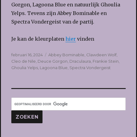
Gorgon, Lagoona Blue en natuurlijk Ghoulia
Yelps. Tevens zijn Abbey Bominable en
Spectra Vondergeist van de partij.
Je kan de kleurplaten
hier
vinden
Geplaatst
Tags
februari 16, 2024
Abbey Bominable
,
Clawdeen Wolf
,
op
Cleo de Nile
,
Deuce Gorgon
,
Draculaura
,
Frankie Stein
,
Ghoulia Yelps
,
Lagoona Blue
,
Spectra Vondergeist