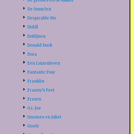
De prinses en de kikker
De Smurfen
Despicable Me
Diddl
Dolfijnen
Donald Duck
Dora
Een Luizenleven
Fantastic Four
Franklin
Franny’s Feet
Frozen
G.i.-Joe
Gnomeo en Juliet
Goofy