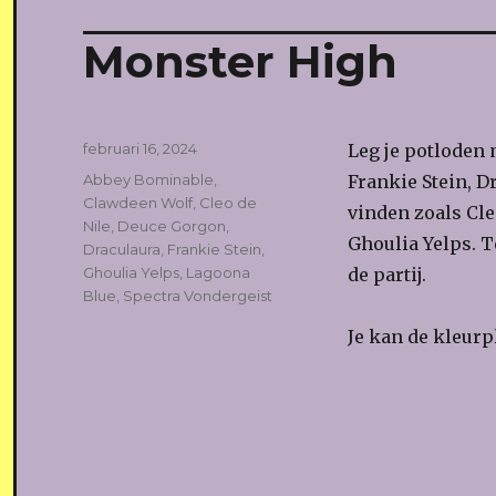
Monster High
Geplaatst
februari 16, 2024
Leg je potloden 
op
Tags
Abbey Bominable
,
Frankie Stein, D
Clawdeen Wolf
,
Cleo de
vinden zoals Cle
Nile
,
Deuce Gorgon
,
Ghoulia Yelps. 
Draculaura
,
Frankie Stein
,
Ghoulia Yelps
,
Lagoona
de partij.
Blue
,
Spectra Vondergeist
Je kan de kleur