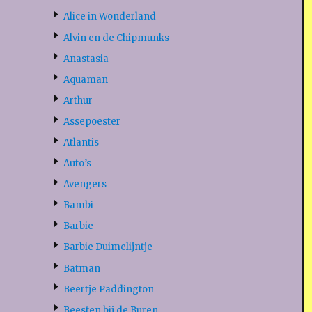
Alice in Wonderland
Alvin en de Chipmunks
Anastasia
Aquaman
Arthur
Assepoester
Atlantis
Auto’s
Avengers
Bambi
Barbie
Barbie Duimelijntje
Batman
Beertje Paddington
Beesten bij de Buren