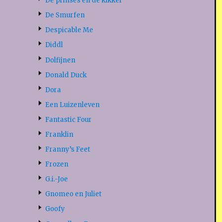
De prinses en de kikker
De Smurfen
Despicable Me
Diddl
Dolfijnen
Donald Duck
Dora
Een Luizenleven
Fantastic Four
Franklin
Franny’s Feet
Frozen
G.i.-Joe
Gnomeo en Juliet
Goofy