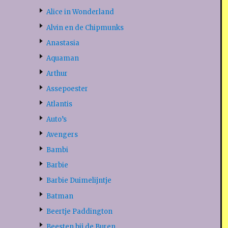
Alice in Wonderland
Alvin en de Chipmunks
Anastasia
Aquaman
Arthur
Assepoester
Atlantis
Auto’s
Avengers
Bambi
Barbie
Barbie Duimelijntje
Batman
Beertje Paddington
Beesten bij de Buren