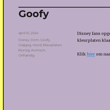
Goofy
Geplaatst
april 10, 2024
Disney fans opge
op
Tags
Disney
,
Dom
,
Goofy
,
kleurplaten klaar
Grappig
,
Hond
,
Kleurplaten
,
Klunzig
,
Komisch
,
Klik
hier
om naar
Onhandig