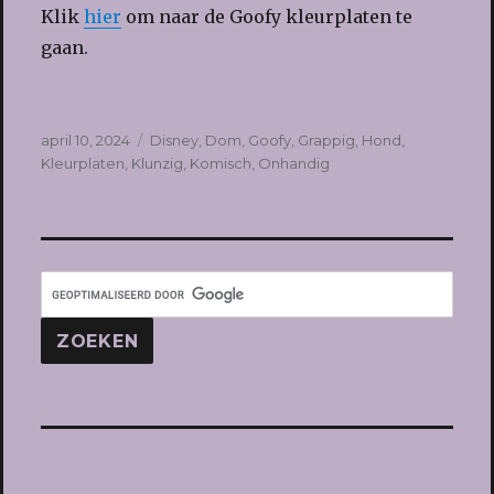
Klik
hier
om naar de Goofy kleurplaten te
gaan.
Geplaatst
Tags
april 10, 2024
Disney
,
Dom
,
Goofy
,
Grappig
,
Hond
,
op
Kleurplaten
,
Klunzig
,
Komisch
,
Onhandig