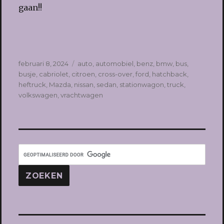
gaan!!
Geplaatst
Tags
februari 8, 2024
auto
,
automobiel
,
benz
,
bmw
,
bus
,
op
busje
,
cabriolet
,
citroen
,
cross-over
,
ford
,
hatchback
,
heftruck
,
Mazda
,
nissan
,
sedan
,
stationwagon
,
truck
,
volkswagen
,
vrachtwagen