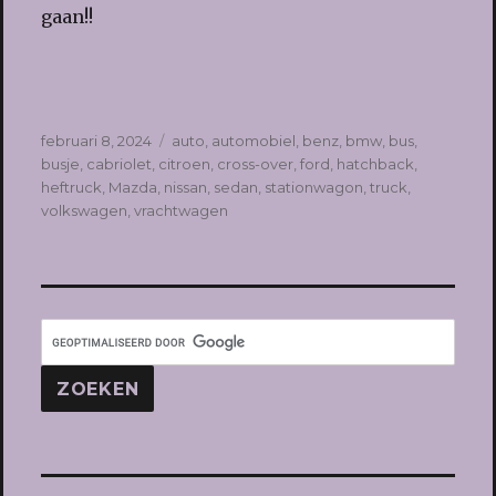
gaan!!
Geplaatst
Tags
februari 8, 2024
auto
,
automobiel
,
benz
,
bmw
,
bus
,
op
busje
,
cabriolet
,
citroen
,
cross-over
,
ford
,
hatchback
,
heftruck
,
Mazda
,
nissan
,
sedan
,
stationwagon
,
truck
,
volkswagen
,
vrachtwagen