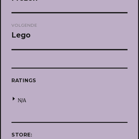
bericht:
VOLGENDE
Lego
Volgend
bericht:
RATINGS
N/A
STORE: