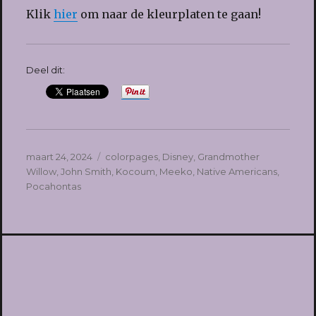
Klik
hier
om naar de kleurplaten te gaan!
Deel dit:
Geplaatst
Tags
maart 24, 2024
colorpages
,
Disney
,
Grandmother
op
Willow
,
John Smith
,
Kocoum
,
Meeko
,
Native Americans
,
Pocahontas