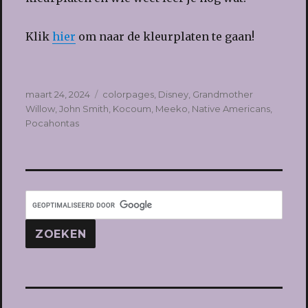
Klik
hier
om naar de kleurplaten te gaan!
Geplaatst
Tags
maart 24, 2024
colorpages
,
Disney
,
Grandmother
op
Willow
,
John Smith
,
Kocoum
,
Meeko
,
Native Americans
,
Pocahontas