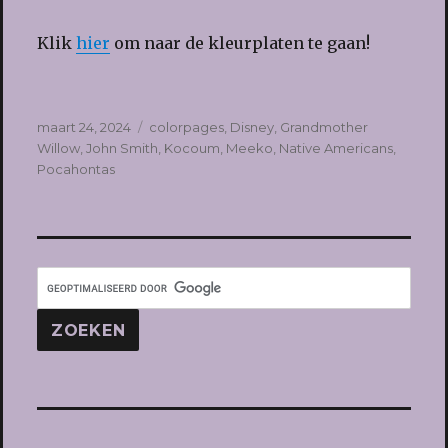
Klik
hier
om naar de kleurplaten te gaan!
Geplaatst
Tags
maart 24, 2024
colorpages
,
Disney
,
Grandmother
op
Willow
,
John Smith
,
Kocoum
,
Meeko
,
Native Americans
,
Pocahontas