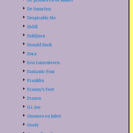
De prinses en de kikker
De Smurfen
Despicable Me
Diddl
Dolfijnen
Donald Duck
Dora
Een Luizenleven
Fantastic Four
Franklin
Franny’s Feet
Frozen
G.i.-Joe
Gnomeo en Juliet
Goofy