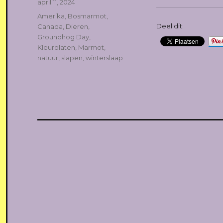
Geplaatst
april 11, 2024
op
Tags
Amerika
,
Bosmarmot
,
Deel dit:
Canada
,
Dieren
,
Groundhog Day
,
Kleurplaten
,
Marmot
,
natuur
,
slapen
,
winterslaap