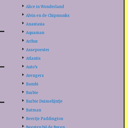
Alice in Wonderland
Alvin en de Chipmunks
Anastasia
Aquaman
Arthur
Assepoester
Atlantis
Auto’s
Avengers
Bambi
Barbie
Barbie Duimelijntje
Batman
Beertje Paddington
Beesten bij de Buren