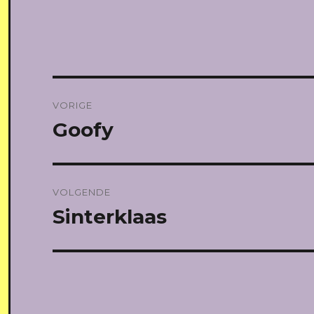
Bericht
VORIGE
navigatie
Goofy
Vorig
bericht:
VOLGENDE
Sinterklaas
Volgend
bericht: