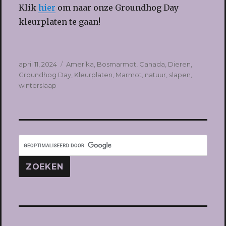
Klik
hier
om naar onze Groundhog Day
kleurplaten te gaan!
Geplaatst
Tags
april 11, 2024
Amerika
,
Bosmarmot
,
Canada
,
Dieren
,
op
Groundhog Day
,
Kleurplaten
,
Marmot
,
natuur
,
slapen
,
winterslaap