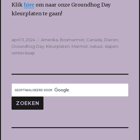
Klik
hier
om naar onze Groundhog Day
kleurplaten te gaan!
Geplaatst
Tags
april 11, 2024
Amerika
,
Bosmarmot
,
Canada
,
Dieren
,
op
Groundhog Day
,
Kleurplaten
,
Marmot
,
natuur
,
slapen
,
winterslaap